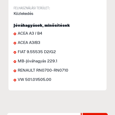
FELHASZNÁLÁSI TERÜLET:
Közlekedés
Jóváhagyások, minősítések
ACEA A3 / B4
ACEA A3/B3
FIAT 9.55535 D2/G2
MB-Jóváhagyás 229.1
RENAULT RN0700-RN0710
VW 501.01/505.00