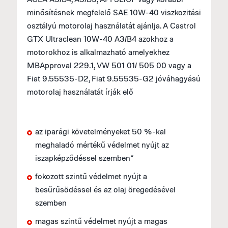
minősítésnek megfelelő SAE 10W-40 viszkozitási
osztályú motorolaj használatát ajánlja. A Castrol
GTX Ultraclean 10W-40 A3/B4 azokhoz a
motorokhoz is alkalmazható amelyekhez
MBApproval 229.1, VW 501 01/ 505 00 vagy a
Fiat 9.55535-D2, Fiat 9.55535-G2 jóváhagyású
motorolaj használatát írják elő
az iparági követelményeket 50 %-kal
meghaladó mértékű védelmet nyújt az
iszapképződéssel szemben*
fokozott szintű védelmet nyújt a
besűrűsödéssel és az olaj öregedésével
szemben
magas szintű védelmet nyújt a magas