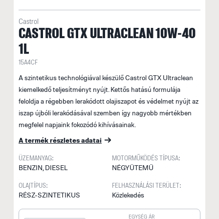
Castrol
CASTROL GTX ULTRACLEAN 10W-40
1L
15A4CF
A szintetikus technológiával készülő Castrol GTX Ultraclean
kiemelkedő teljesítményt nyújt. Kettős hatású formulája
feloldja a régebben lerakódott olajiszapot és védelmet nyújt az
iszap újbóli lerakódásával szemben így nagyobb mértékben
megfelel napjaink fokozódó kihívásainak.
A termék részletes adatai
ÜZEMANYAG:
MOTORMŰKÖDÉS TÍPUSA:
BENZIN, DIESEL
NÉGYÜTEMŰ
OLAJTÍPUS:
FELHASZNÁLÁSI TERÜLET:
RÉSZ-SZINTETIKUS
Közlekedés
EGYSÉG ÁR