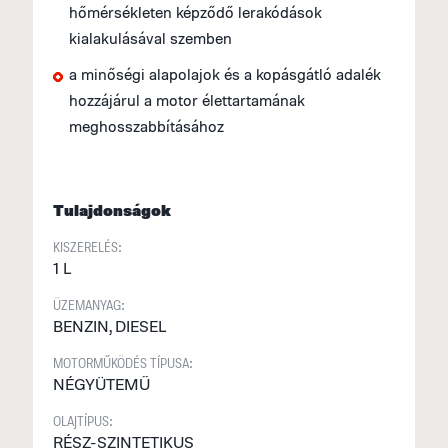
hőmérsékleten képződő lerakódások
kialakulásával szemben
a minőségi alapolajok és a kopásgátló adalék
hozzájárul a motor élettartamának
meghosszabbításához
Tulajdonságok
KISZERELÉS:
1 L
ÜZEMANYAG:
BENZIN, DIESEL
MOTORMŰKÖDÉS TÍPUSA:
NÉGYÜTEMŰ
OLAJTÍPUS:
RÉSZ-SZINTETIKUS