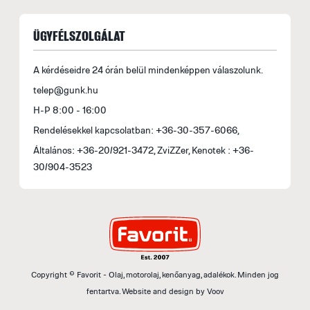
ÜGYFÉLSZOLGÁLAT
A kérdéseidre 24 órán belül mindenképpen válaszolunk.
telep@gunk.hu
H-P 8:00 - 16:00
Rendelésekkel kapcsolatban: +36-30-357-6066,
Általános: +36-20/921-3472, ZviZZer, Kenotek : +36-
30/904-3523
Copyright © Favorit - Olaj, motorolaj, kenőanyag, adalékok. Minden jog
fentartva.
Website and design by
Voov