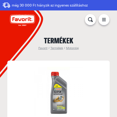
még 30 000 Ft hiányzik az ingyenes szállításhoz
TERMÉKEK
Favorit
/
Termékek
/
Motorolaj