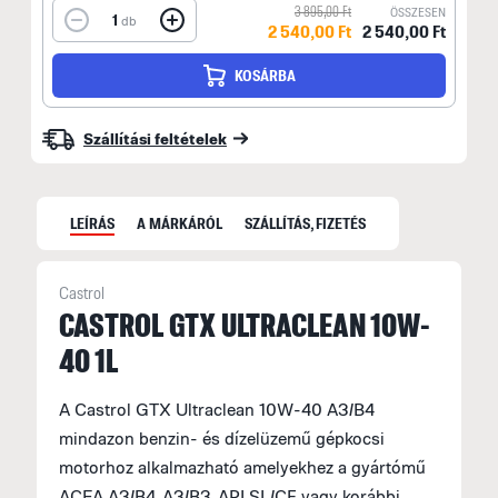
3 895,00 Ft
ÖSSZESEN
1
db
2 540,00 Ft
2 540,00 Ft
KOSÁRBA
Szállítási feltételek
LEÍRÁS
A MÁRKÁRÓL
SZÁLLÍTÁS, FIZETÉS
Castrol
CASTROL GTX ULTRACLEAN 10W-
40 1L
M
C
A Castrol GTX Ultraclean 10W-40 A3/B4
r
mindazon benzin- és dízelüzemű gépkocsi
k
motorhoz alkalmazható amelyekhez a gyártómű
ACEA A3/B4, A3/B3, API SL/CF vagy korábbi