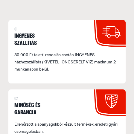
F
F
M
01
e
INGYENES
SZÁLLÍTÁS
F
30.000 Ft feletti rendelés esetén INGYENES
E
házhozszállítás (KIVÉTEL IONCSERÉLT VÍZ) maximum 2
M
munkanapon belül.
s
á
b
s
02
fe
MINŐSÉG ÉS
a
GARANCIA
l
Ellenőrzött alapanyagokból készült termékek, eredeti gyári
t
csomagolásban.
t