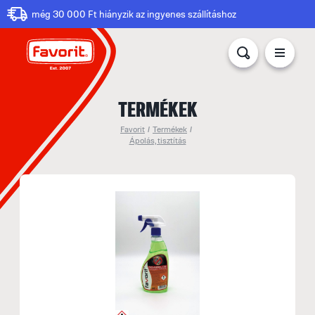
még 30 000 Ft hiányzik az ingyenes szállításhoz
TERMÉKEK
Favorit
/
Termékek
/
Ápolás, tisztítás