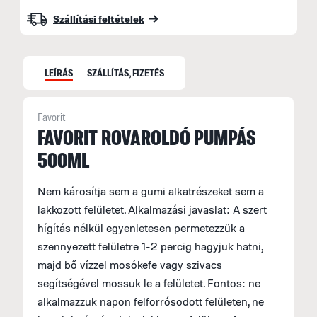
Szállítási feltételek
LEÍRÁS
SZÁLLÍTÁS, FIZETÉS
Favorit
S
FAVORIT ROVAROLDÓ PUMPÁS
500ML
S
M
Nem károsítja sem a gumi alkatrészeket sem a
f
lakkozott felületet. Alkalmazási javaslat: A szert
F
hígítás nélkül egyenletesen permetezzük a
E
szennyezett felületre 1-2 percig hagyjuk hatni,
H
majd bő vízzel mosókefe vagy szivacs
segítségével mossuk le a felületet. Fontos: ne
A
alkalmazzuk napon felforrósodott felületen, ne
á