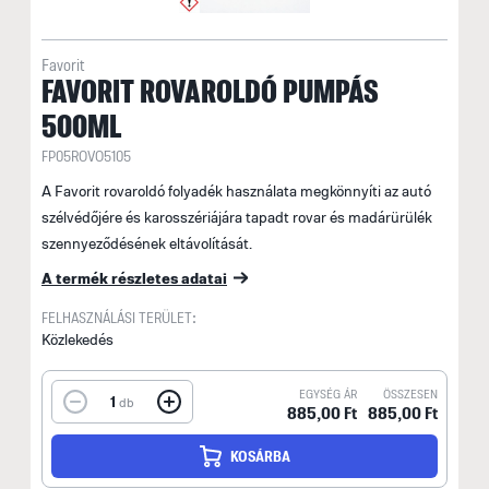
Favorit
FAVORIT ROVAROLDÓ PUMPÁS
500ML
FP05ROVO5105
A Favorit rovaroldó folyadék használata megkönnyíti az autó
szélvédőjére és karosszériájára tapadt rovar és madárürülék
szennyeződésének eltávolítását.
A termék részletes adatai
FELHASZNÁLÁSI TERÜLET:
Közlekedés
EGYSÉG ÁR
ÖSSZESEN
1
db
885,00 Ft
885,00 Ft
KOSÁRBA