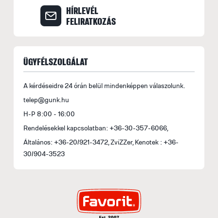
A
HÍRLEVÉL
M
FELIRATKOZÁS
i
1
ÜGYFÉLSZOLGÁLAT
A kérdéseidre 24 órán belül mindenképpen válaszolunk.
telep@gunk.hu
H-P 8:00 - 16:00
Rendelésekkel kapcsolatban: +36-30-357-6066,
Általános: +36-20/921-3472, ZviZZer, Kenotek : +36-
30/904-3523