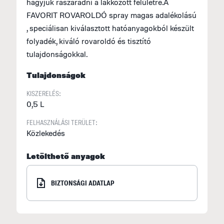
hagyjuk rászáradni a lakkozott felületre.A
F
FAVORIT ROVAROLDÓ spray magas adalékolású
(
, speciálisan kiválasztott hatóanyagokból készült
S
folyadék, kiváló rovaroldó és tisztító
2
tulajdonságokkal.
a
Tulajdonságok
S
KISZERELÉS:
M
0,5 L
f
FELHASZNÁLÁSI TERÜLET:
E
Közlekedés
U
Letölthető anyagok
M
I
BIZTONSÁGI ADATLAP
E
p