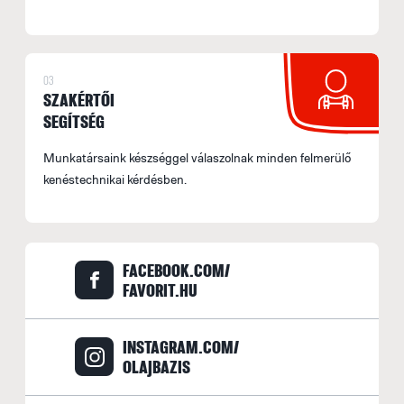
m
le
03
B
SZAKÉRTŐI
S
SEGÍTSÉG
o
f
Munkatársaink készséggel válaszolnak minden felmerülő
kenéstechnikai kérdésben.
(
E
A
f
FACEBOOK.COM/
s
FAVORIT.HU
b
A
INSTAGRAM.COM/
r
OLAJBAZIS
b