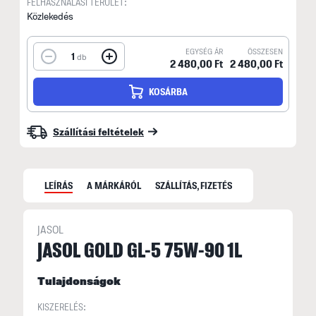
FELHASZNÁLÁSI TERÜLET:
Közlekedés
EGYSÉG ÁR
ÖSSZESEN
1
db
2 480,00 Ft
2 480,00 Ft
KOSÁRBA
Szállítási feltételek
LEÍRÁS
A MÁRKÁRÓL
SZÁLLÍTÁS, FIZETÉS
JASOL
J
JASOL GOLD GL-5 75W-90 1L
A
Tulajdonságok
i
k
KISZERELÉS: