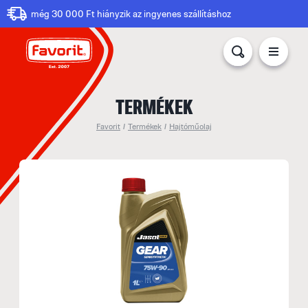
még 30 000 Ft hiányzik az ingyenes szállításhoz
TERMÉKEK
Favorit
/
Termékek
/
Hajtóműolaj