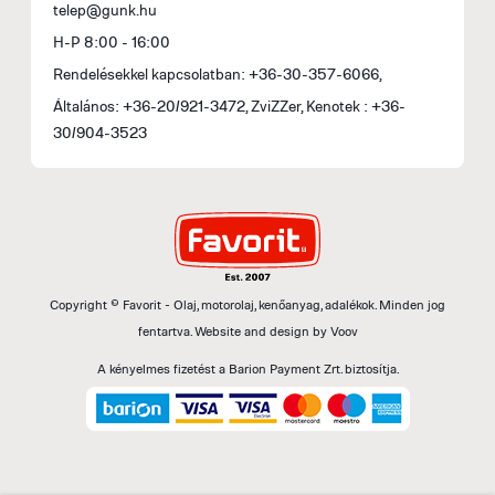
telep@gunk.hu
H-P 8:00 - 16:00
Rendelésekkel kapcsolatban: +36-30-357-6066,
Általános: +36-20/921-3472, ZviZZer, Kenotek : +36-
30/904-3523
Copyright © Favorit - Olaj, motorolaj, kenőanyag, adalékok. Minden jog
fentartva.
Website and design by
Voov
A kényelmes fizetést a Barion Payment Zrt. biztosítja.