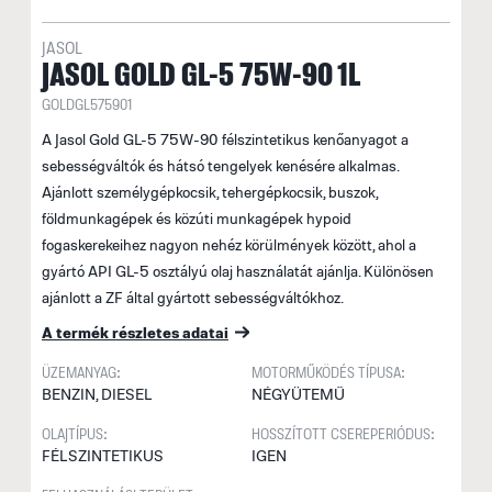
JASOL
JASOL GOLD GL-5 75W-90 1L
GOLDGL575901
A Jasol Gold GL-5 75W-90 félszintetikus kenőanyagot a
sebességváltók és hátsó tengelyek kenésére alkalmas.
Ajánlott személygépkocsik, tehergépkocsik, buszok,
földmunkagépek és közúti munkagépek hypoid
fogaskerekeihez nagyon nehéz körülmények között, ahol a
gyártó API GL-5 osztályú olaj használatát ajánlja. Különösen
ajánlott a ZF által gyártott sebességváltókhoz.
A termék részletes adatai
ÜZEMANYAG:
MOTORMŰKÖDÉS TÍPUSA:
BENZIN, DIESEL
NÉGYÜTEMŰ
OLAJTÍPUS:
HOSSZÍTOTT CSEREPERIÓDUS:
FÉLSZINTETIKUS
IGEN