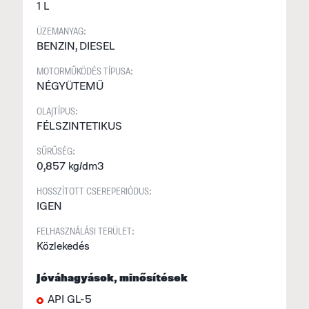
1 L
v
f
ÜZEMANYAG:
v
BENZIN, DIESEL
é
MOTORMŰKÖDÉS TÍPUSA:
s
NÉGYÜTEMŰ
A
OLAJTÍPUS:
FÉLSZINTETIKUS
L
o
SŰRŰSÉG:
–
0,857 kg/dm3
t
HOSSZÍTOTT CSEREPERIÓDUS:
a
IGEN
m
FELHASZNÁLÁSI TERÜLET:
k
Közlekedés
a
ö
Jóváhagyások, minősítések
API GL-5