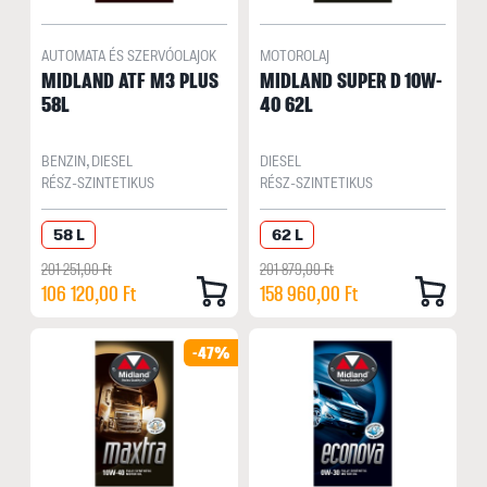
AUTOMATA ÉS SZERVÓOLAJOK
MOTOROLAJ
MIDLAND ATF M3 PLUS
MIDLAND SUPER D 10W-
58L
40 62L
BENZIN, DIESEL
DIESEL
RÉSZ-SZINTETIKUS
RÉSZ-SZINTETIKUS
58 L
62 L
201 251,00 Ft
201 879,00 Ft
106 120,00 Ft
158 960,00 Ft
-47%