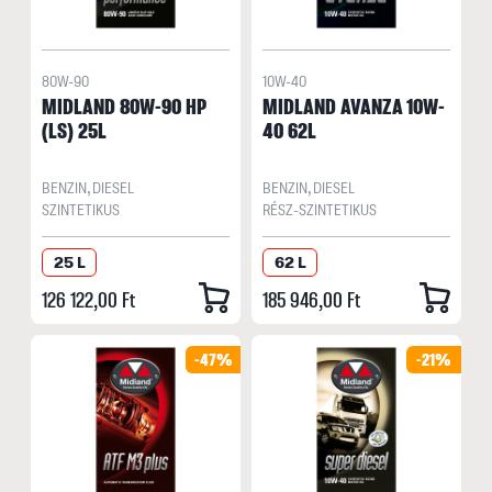
80W-90
10W-40
MIDLAND 80W-90 HP
MIDLAND AVANZA 10W-
(LS) 25L
40 62L
BENZIN, DIESEL
BENZIN, DIESEL
SZINTETIKUS
RÉSZ-SZINTETIKUS
25 L
62 L
126 122,00 Ft
185 946,00 Ft
-47%
-21%