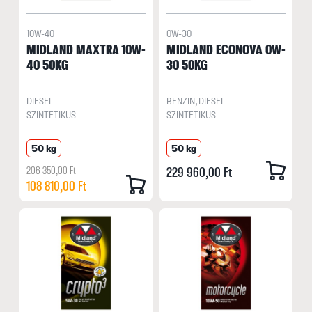
10W-40
0W-30
MIDLAND MAXTRA 10W-
MIDLAND ECONOVA 0W-
40 50KG
30 50KG
DIESEL
BENZIN, DIESEL
SZINTETIKUS
SZINTETIKUS
50 kg
50 kg
206 350,00 Ft
229 960,00 Ft
108 810,00 Ft