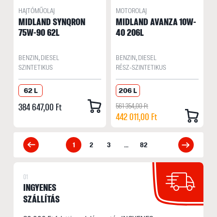
HAJTÓMŰOLAJ
MOTOROLAJ
MIDLAND SYNQRON
MIDLAND AVANZA 10W-
75W-90 62L
40 206L
BENZIN, DIESEL
BENZIN, DIESEL
SZINTETIKUS
RÉSZ-SZINTETIKUS
62 L
206 L
384 647,00 Ft
561 354,00 Ft
442 011,00 Ft
1
2
3
...
82
01
INGYENES
SZÁLLÍTÁS