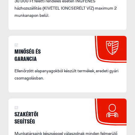
30.000 Ft feletti rendelés esetén INGYENES
házhozszállítás (KIVÉTEL IONCSERÉLT VÍZ) maximum 2
munkanapon belül.
02
MINŐSÉG ÉS
GARANCIA
Ellenőrzött alapanyagokból készült termékek, eredeti gyári
csomagolásban.
03
SZAKÉRTŐI
SEGÍTSÉG
Munkatársaink készséggel válaszolnak minden felmerülő