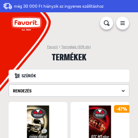
még 30 000 Ft hiányzik az ingyenes szállításhoz
Favorit
/
Termékek
(974 db)
TERMÉKEK
SZŰRŐK
RENDEZÉS
-47%