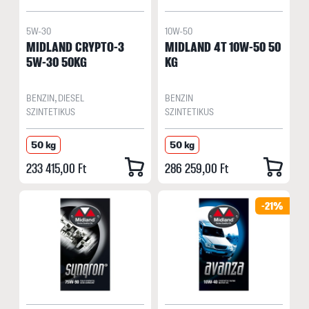
5W-30
10W-50
MIDLAND CRYPTO-3
MIDLAND 4T 10W-50 50
5W-30 50KG
KG
BENZIN, DIESEL
BENZIN
SZINTETIKUS
SZINTETIKUS
50 kg
50 kg
233 415,00 Ft
286 259,00 Ft
-21%