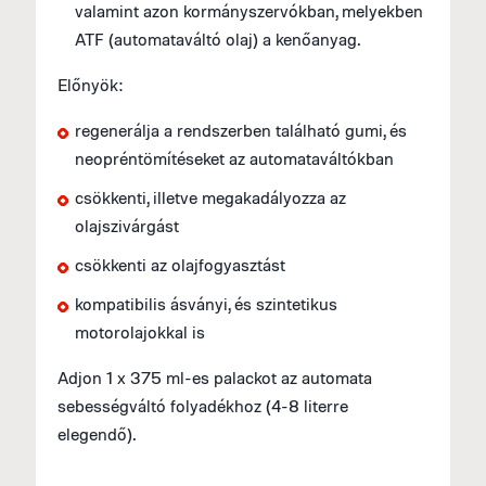
valamint azon kormányszervókban, melyekben
ATF (automataváltó olaj) a kenőanyag.
Előnyök:
regenerálja a rendszerben található gumi, és
neopréntömítéseket az automataváltókban
csökkenti, illetve megakadályozza az
olajszivárgást
csökkenti az olajfogyasztást
kompatibilis ásványi, és szintetikus
motorolajokkal is
Adjon 1 x 375 ml-es palackot az automata
sebességváltó folyadékhoz (4-8 literre
elegendő).