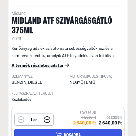
Midland
MIDLAND ATF SZIVÁRGÁSGÁTLÓ
375ML
71029
Kenőanyag adalék az automata sebességváltókhoz, és a
kormányszervóhoz, amelyik ATF folyadékkal van feltöltve.
A termék részletes adatai
ÜZEMANYAG:
MOTORMŰKÖDÉS TÍPUSA:
BENZIN, DIESEL
NÉGYÜTEMŰ
FELHASZNÁLÁSI TERÜLET:
Közlekedés
EGYSÉG ÁR
4 470,00 Ft
ÖSSZESEN
1
db
2 640,00 Ft
2 640,00 Ft
KOSÁRBA