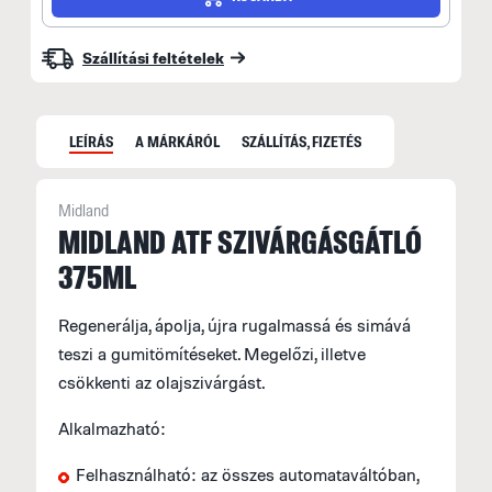
Szállítási feltételek
LEÍRÁS
A MÁRKÁRÓL
SZÁLLÍTÁS, FIZETÉS
Midland
MIDLAND ATF SZIVÁRGÁSGÁTLÓ
375ML
S
é
Regenerálja, ápolja, újra rugalmassá és simává
m
teszi a gumitömítéseket. Megelőzi, illetve
K
csökkenti az olajszivárgást.
t
é
Alkalmazható:
Felhasználható: az összes automataváltóban,