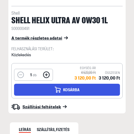
Shell
SHELL HELIX ULTRA AV 0W30 1L
S00000491
A termék részletes adatai
FELHASZNÁLÁSI TERÜLET:
Közlekedés
EGYSÉG ÁR
4 522,00 Ft
ÖSSZESEN
1
db
3 120,00 Ft
3 120,00 Ft
KOSÁRBA
Szállítási feltételek
LEÍRÁS
SZÁLLÍTÁS, FIZETÉS