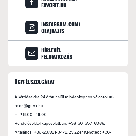
FAVORIT.HU
F
E
INSTAGRAM.COM/
M
OLAJBAZIS
s
á
HÍRLEVÉL
b
FELIRATKOZÁS
s
fe
a
ÜGYFÉLSZOLGÁLAT
l
t
A kérdéseidre 24 órán belül mindenképpen válaszolunk.
t
telep@gunk.hu
m
H-P 8:00 - 16:00
le
Rendelésekkel kapcsolatban: +36-30-357-6066,
B
Általános: +36-20/921-3472, ZviZZer, Kenotek : +36-