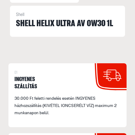
Shell
S
SHELL HELIX ULTRA AV 0W30 1L
S
M
f
F
E
01
H
INGYENES
SZÁLLÍTÁS
A
á
30.000 Ft feletti rendelés esetén INGYENES
F
házhozszállítás (KIVÉTEL IONCSERÉLT VÍZ) maximum 2
(
munkanapon belül.
S
2