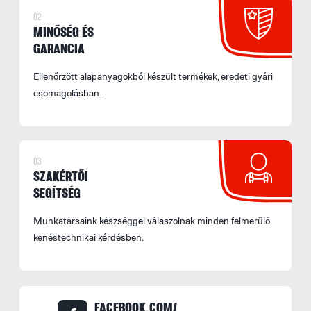
a
02
MINŐSÉG ÉS
S
GARANCIA
M
f
Ellenőrzött alapanyagokból készült termékek, eredeti gyári
E
csomagolásban.
U
M
I
03
SZAKÉRTŐI
E
SEGÍTSÉG
p
Munkatársaink készséggel válaszolnak minden felmerülő
F
kenéstechnikai kérdésben.
F
M
FACEBOOK.COM/
e