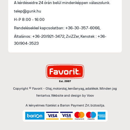
A kérdéseidre 24 órán belül mindenképpen válaszolunk.
telep@gunk.hu
H-P 8:00 - 16:00
Rendelésekkel kapcsolatban: +36-30-357-6066,
Általános: +36-20/921-3472, ZviZZer, Kenotek : +36-
30/904-3523
Copyright © Favorit - Olaj, motorolaj, kenőanyag, adalékok. Minden jog
fentartva.
Website and design by
Voov
A kényelmes fizetést a Barion Payment Zrt. biztosítja.