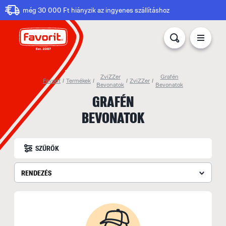
még 30 000 Ft hiányzik az ingyenes szállításhoz
ZviZZer
Grafén
Favorit
/
Termékek
/
/
ZviZZer
/
Bevonatok
Bevonatok
GRAFÉN
BEVONATOK
SZŰRŐK
RENDEZÉS