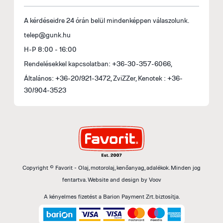
A kérdéseidre 24 órán belül mindenképpen válaszolunk.
telep@gunk.hu
H-P 8:00 - 16:00
Rendelésekkel kapcsolatban: +36-30-357-6066,
Általános: +36-20/921-3472, ZviZZer, Kenotek : +36-
30/904-3523
Copyright © Favorit - Olaj, motorolaj, kenőanyag, adalékok. Minden jog
fentartva.
Website and design by
Voov
A kényelmes fizetést a Barion Payment Zrt. biztosítja.