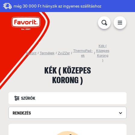
még 30 000 Ft hiányzik az ingyenes szállításhoz
Kék (
ThermoPad-
Közepes
Favorit
/
Termékek
/
ZviZZer
/
/
ek
Korong
)
KÉK ( KÖZEPES
KORONG )
SZŰRŐK
RENDEZÉS