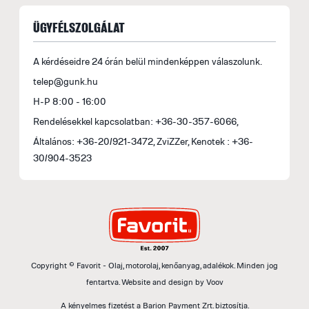
ÜGYFÉLSZOLGÁLAT
A kérdéseidre 24 órán belül mindenképpen válaszolunk.
telep@gunk.hu
H-P 8:00 - 16:00
Rendelésekkel kapcsolatban: +36-30-357-6066,
Általános: +36-20/921-3472, ZviZZer, Kenotek : +36-
30/904-3523
Copyright © Favorit - Olaj, motorolaj, kenőanyag, adalékok. Minden jog
fentartva.
Website and design by
Voov
A kényelmes fizetést a Barion Payment Zrt. biztosítja.