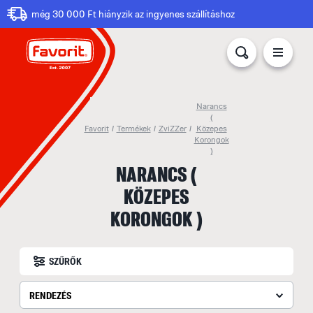
még 30 000 Ft hiányzik az ingyenes szállításhoz
Narancs
(
Favorit
/
Termékek
/
ZviZZer
/
Közepes
Korongok
)
NARANCS (
KÖZEPES
KORONGOK )
SZŰRŐK
RENDEZÉS