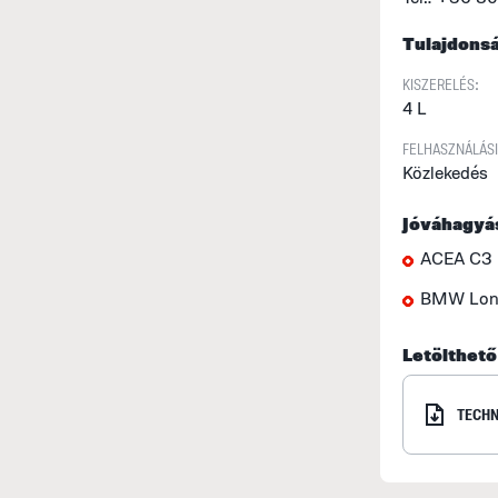
Tulajdons
KISZERELÉS:
4 L
FELHASZNÁLÁSI
Közlekedés
Jóváhagyá
ACEA C3
BMW Long
Letölthet
TECHN