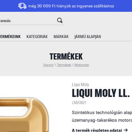
még 30 000 Ft hiányzik az ingyenes szállításhoz
TERMÉKEINK
KATEGÓRIÁK
MÁRKÁK
JÁRMŰ ALAPJÁN
TERMÉKEK
Favorit
/
Termékek
/
Motorolaj
Liqui Moly
LIQUI MOLY LL.
LM20821
Szintetikus technológián alap
üzemanyag-takarékos motoro
A termék részletes adatai