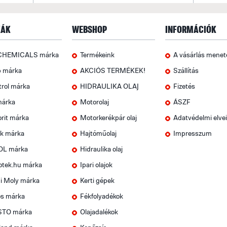
ÁK
WEBSHOP
INFORMÁCIÓK
CHEMICALS márka
Termékeink
A vásárlás menet
p márka
AKCIÓS TERMÉKEK!
Szállítás
trol márka
HIDRAULIKA OLAJ
Fizetés
márka
Motorolaj
ÁSZF
rit márka
Motorkerékpár olaj
Adatvédelmi elve
k márka
Hajtóműolaj
Impresszum
OL márka
Hidraulika olaj
otek.hu márka
Ipari olajok
i Moly márka
Kerti gépek
os márka
Fékfolyadékok
TO márka
Olajadalékok