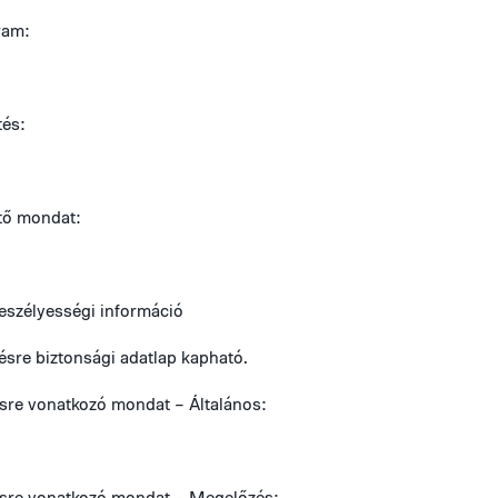
ram:
tés:
tő mondat:
veszélyességi információ
sre biztonsági adatlap kapható.
sre vonatkozó mondat – Általános:
sre vonatkozó mondat – Megelőzés: