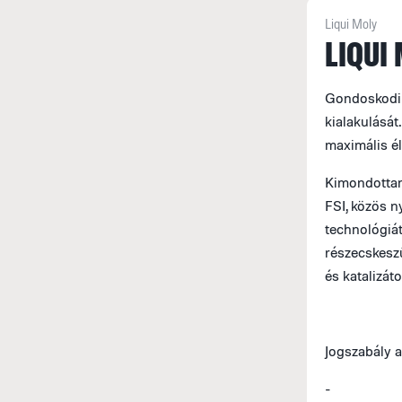
Liqui Moly
LIQUI 
Gondoskodik
kialakulásá
maximális él
Kimondottan
FSI, közös 
technológiá
részecskeszű
és katalizáto
Jogszabály a
-