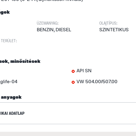
ágok
ÜZEMANYAG:
OLAJTÍPUS:
BENZIN, DIESEL
SZINTETIKUS
 TERÜLET:
sok, minősítések
API SN
life-04
VW 504.00/507.00
ő anyagok
IKAI ADATLAP