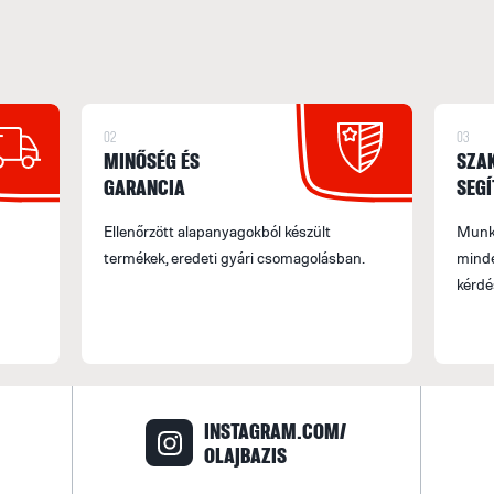
02
03
MINŐSÉG ÉS
SZA
GARANCIA
SEGÍ
Ellenőrzött alapanyagokból készült
Munka
termékek, eredeti gyári csomagolásban.
minde
kérdé
INSTAGRAM.COM/
OLAJBAZIS