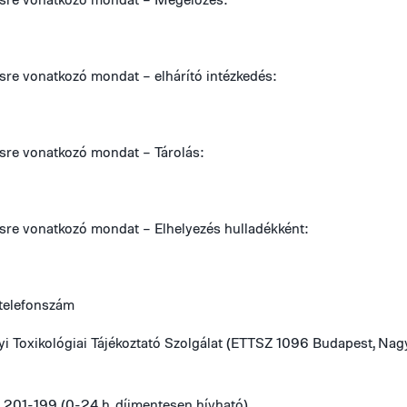
sre vonatkozó mondat – elhárító intézkedés:
sre vonatkozó mondat – Tárolás:
sre vonatkozó mondat – Elhelyezés hulladékként:
telefonszám
i Toxikológiai Tájékoztató Szolgálat (ETTSZ 1096 Budapest, Nag
0 201-199 (0-24 h, díjmentesen hívható)