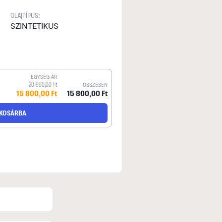
OLAJTÍPUS:
SZINTETIKUS
EGYSÉG ÁR
20 990,00 Ft
ÖSSZESEN
15 800,00 Ft
15 800,00 Ft
KOSÁRBA