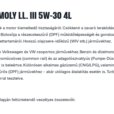
MOLY LL. III 5W-30 4L
 a motor kiemelkedő tisztaságáról. Csökkenti a zavaró lerakódá
t. Biztosítja a részecskeszűrő (DPF) működőképességét és gondo
ettartamáról. Hosszú olajcsere-időközű (WIV stb.) járművekhez.
 Volkswagen és VW csoportos járművekhez. Benzin és dízelmoto
nyomócsöves (common rail) és az adagolószivattyús (Pumpe-Düs
t is beleértve. Különösen alkalmas gázüzemű (CNG/LPG), valamin
rős (DPF) járművekhez – akár utólagos átalakítás esetén is. Turb
rral tesztelve.
lapján feltüntetendő veszélyes összetevők: