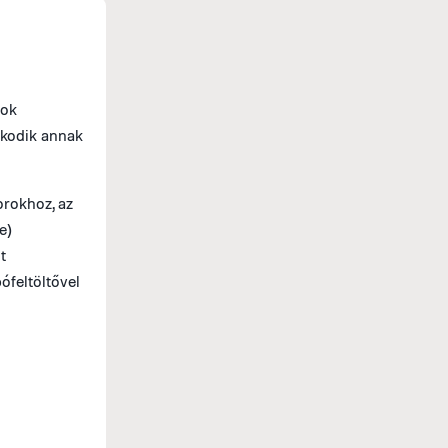
LIQUI MOLY
A LIQUI MOLY Németország legnépszerűbb mot
sok
kenőanyagok, motorolajok, adalékanyagok, já
skodik annak
rokhoz, az
e)
t
ófeltöltővel