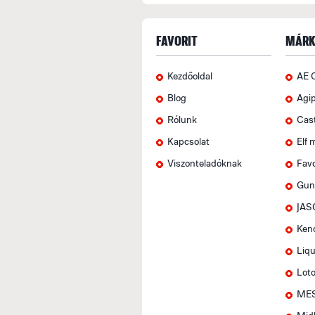
FAVORIT
MÁRK
Kezdőoldal
AE 
Blog
Agi
Rólunk
Cas
Kapcsolat
Elf 
Viszonteladóknak
Favo
Gun
JAS
Ken
Liqu
Lot
MES