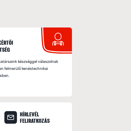
KÉRTŐI
TSÉG
társaink készséggel válaszolnak
n felmerülő kenéstechnikai
sben.
HÍRLEVÉL
FELIRATKOZÁS