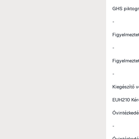
GHS piktog
-
Figyelmezte
-
Figyelmezte
-
Kiegészítő 
EUH210 Kéré
Óvintézkedé
-
Óvintézkedé