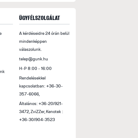
ÜGYFÉLSZOLGÁLAT
e
A kérdéseidre 24 órán belül
mindenképpen
válaszolunk.
telep@gunk.hu
H-P 8:00 - 16:00
ink
Rendelésekkel
kapcsolatban: +36-30-
357-6066,
Általános: +36-20/921-
3472, ZviZZer, Kenotek :
+36-30/904-3523