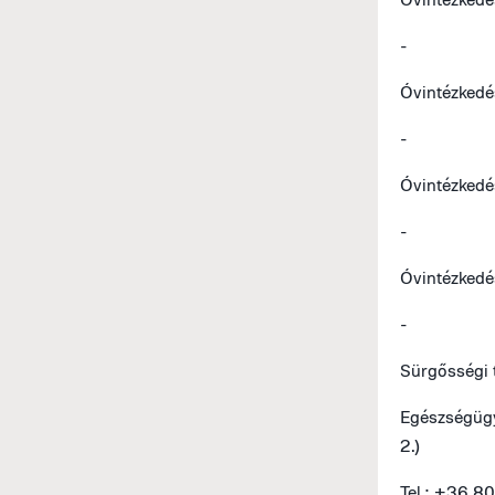
-
Óvintézkedé
-
Óvintézkedé
-
Óvintézkedé
-
Sürgősségi 
Egészségügy
2.)
Tel.: +36 8