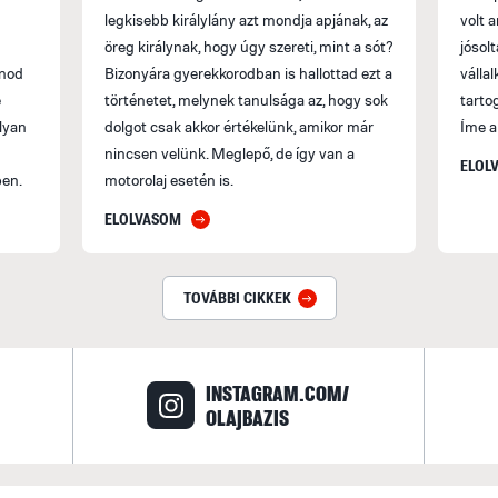
legkisebb királylány azt mondja apjának, az
volt 
öreg királynak, hogy úgy szereti, mint a sót?
jósol
znod
Bizonyára gyerekkorodban is hallottad ezt a
válla
e
történetet, melynek tanulsága az, hogy sok
tarto
olyan
dolgot csak akkor értékelünk, amikor már
Íme a
nincsen velünk. Meglepő, de így van a
ELOL
ben.
motorolaj esetén is.
ELOLVASOM
TOVÁBBI CIKKEK
INSTAGRAM.COM/
OLAJBAZIS