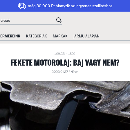
még 30 000 Ft hiányzik az ingyenes szállításhoz
TERMÉKEINK
KATEGÓRIÁK
MÁRKÁK
JÁRMŰ ALAPJÁN
Főoldal
/
Blog
FEKETE MOTOROLAJ: BAJ VAGY NEM?
2023.01.27. /
Hírek