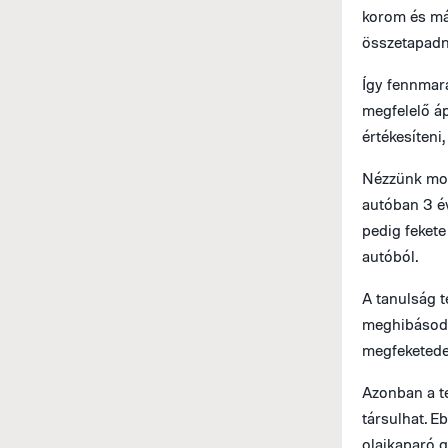
korom és má
összetapadn
Így fennmar
megfelelő áp
értékesíteni,
Nézzünk most
autóban 3 év
pedig fekete 
autóból.
A tanulság t
meghibásodá
megfeketedet
Azonban a t
társulhat. E
olajkaparó g