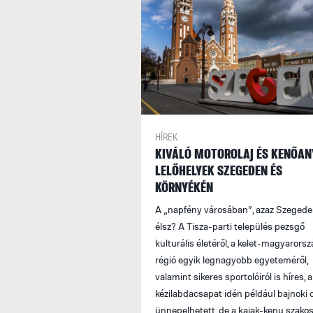
HÍREK
KIVÁLÓ MOTOROLAJ ÉS KENŐAN
LELŐHELYEK SZEGEDEN ÉS
KÖRNYÉKÉN
A „napfény városában”, azaz Szeged
élsz? A Tisza-parti település pezsgő
kulturális életéről, a kelet-magyarorsz
régió egyik legnagyobb egyeteméről,
valamint sikeres sportolóiról is híres, a 
kézilabdacsapat idén például bajnoki 
ünnepelhetett, de a kajak-kenu szakos