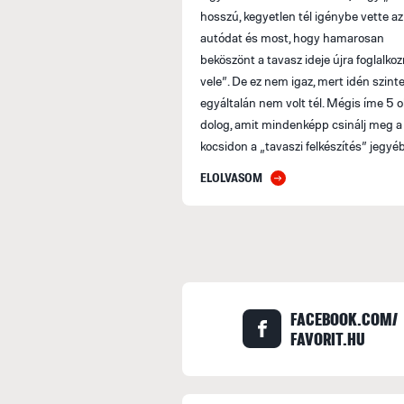
hosszú, kegyetlen tél igénybe vette az
autódat és most, hogy hamarosan
beköszönt a tavasz ideje újra foglalko
vele”. De ez nem igaz, mert idén szint
egyáltalán nem volt tél. Mégis íme 5 
dolog, amit mindenképp csinálj meg a
kocsidon a „tavaszi felkészítés” jegyé
ELOLVASOM
FACEBOOK.COM/
FAVORIT.HU