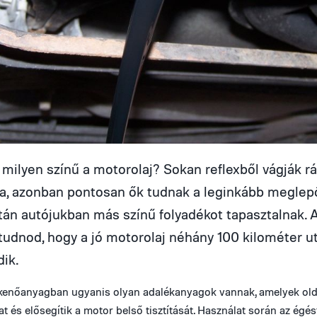
milyen színű a motorolaj? Sokan reflexből vágják rá 
a, azonban pontosan ők tudnak a leginkább meglep
tán autójukban más színű folyadékot tapasztalnak.
udnod, hogy a jó motorolaj néhány 100 kilométer u
dik.
kenőanyagban ugyanis olyan adalékanyagok vannak, amelyek old
t és elősegítik a motor belső tisztítását. Használat során az égé