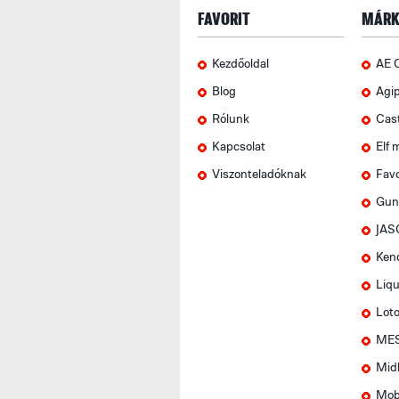
FAVORIT
MÁRK
Kezdőoldal
AE 
Blog
Agi
Rólunk
Cas
Kapcsolat
Elf 
Viszonteladóknak
Favo
Gun
JAS
Ken
Liqu
Lot
MES
Mid
Mob