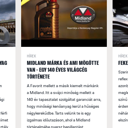
HÍREK
HÍREK
YAG
MIDLAND MÁRKA ÉS AMI MÖGÖTTE
FEKE
VAN - EGY 140 ÉVES VILÁGCÉG
Szeri
TÖRTÉNETE
reflex
en
A Favorit mellett a másik kiemelt márkánk
azonb
a Midland. Itt a svájci minőség mellett a
megle
ági
140 év tapasztalat szolgáltat garanciát arra,
színű
hogy minőségi kenőanyag kerül a hűséges
érdem
férfi
négykerekűdbe. Tarts velünk te is egy
néhán
címet
izgalmas időutazáson, ahol a Midland
elszí
ztály
történelmébe nyersz bepillantást.