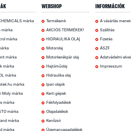
ÁK
WEBSHOP
INFORMÁCIÓK
CHEMICALS márka
Termékeink
A vásárlás menet
p márka
AKCIÓS TERMÉKEK!
Szállítás
trol márka
HIDRAULIKA OLAJ
Fizetés
márka
Motorolaj
ÁSZF
rit márka
Motorkerékpár olaj
Adatvédelmi elve
k márka
Hajtóműolaj
Impresszum
OL márka
Hidraulika olaj
otek.hu márka
Ipari olajok
i Moly márka
Kerti gépek
os márka
Fékfolyadékok
TO márka
Olajadalékok
land márka
Kenőzsír
il márka
Üzemanyagadalékok