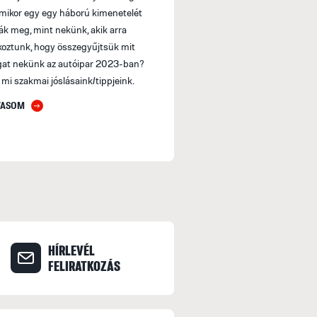
amikor egy egy háború kimenetelét
ták meg, mint nekünk, akik arra
lkoztunk, hogy összegyűjtsük mit
gat nekünk az autóipar 2023-ban?
 mi szakmai jóslásaink/tippjeink.
VASOM
HÍRLEVÉL
FELIRATKOZÁS