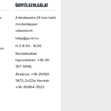
ÜGYFÉLSZOLGÁLAT
e
A kérdéseidre 24 órán belül
mindenképpen
válaszolunk.
telep@gunk.hu
H-P 8:00 - 16:00
ink
Rendelésekkel
kapcsolatban: +36-30-
357-6066,
Általános: +36-20/921-
3472, ZviZZer, Kenotek :
+36-30/904-3523