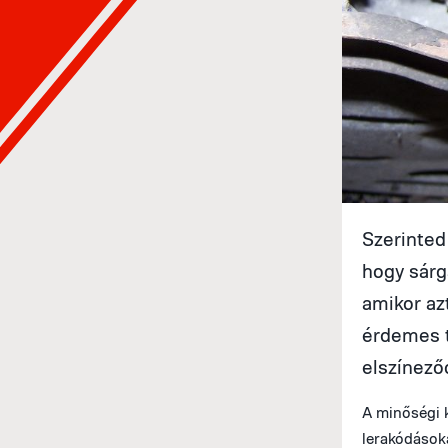
Szerinted 
hogy sárg
amikor az
érdemes t
elszínező
A minőségi 
lerakódásoka