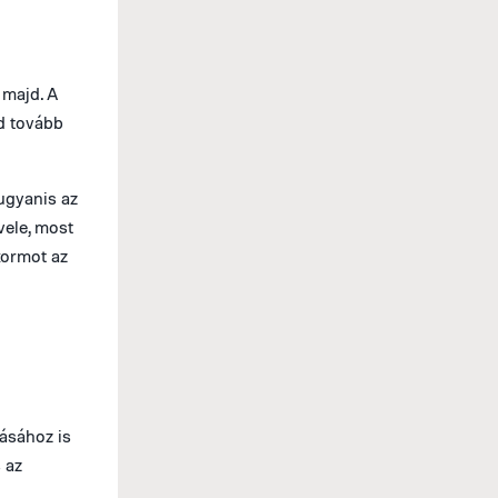
 majd. A
jd tovább
 ugyanis az
vele, most
 kormot az
ásához is
 az