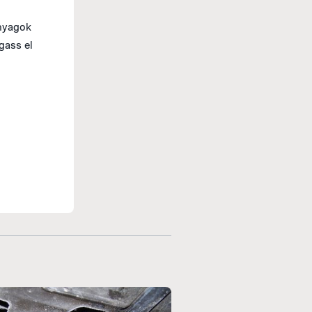
anyagok
gass el