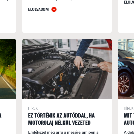
ELOL
ELOLVASOM
HÍREK
HÍREK
A
EZ TÖRTÉNIK AZ AUTÓDDAL, HA
MIT 
MOTOROLAJ NÉLKÜL VEZETED
AUTÓ
Emlékszel még arra a mesére, amiben a
A del