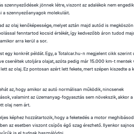
s szennyeződések jönnek létre, viszont az adalékok nem engedik
i a szennyezőanyagok molekuláit.
ad az olaj kenőképessége, melyet aztán majd autód is megköszön
olással fenntartod kocsid értékét, így kedvezőbb áron tudod ma
 amikor arra kerül a sor.
 egy konkrét példát. Egy, a Totalcar.hu-n megjelent cikk szerint
e cseréltek utoljára olajat, azóta pedig már 15.000 km-t mentek 
lett az olaj. Ez pontosan azért lett fekete, mert szépen kiszedte a
ehát az, hogy amikor az autó normálisan működik, nincsenek
sok, valamint az üzemanyag-fogyasztás sem növekszik, akkor a
t olaj nem árt.
eljes képhez hozzátartozik, hogy a feketedés a motor meghibásod
bben az esetben viszont csípős égő szag érezhető. Ilyenkor sajnos
yűrűk is el tudnak használódni.