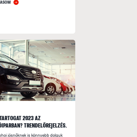
VASOM
TARTOGAT 2023 AZ
IPARBAN? TRENDELŐREJELZÉS.
phoi jósnőknek is könnyebb dolguk