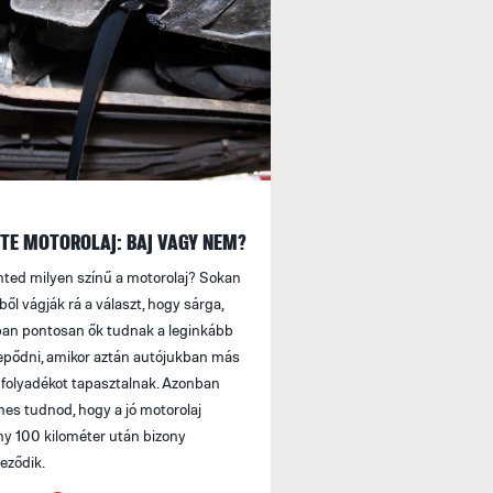
TE MOTOROLAJ: BAJ VAGY NEM?
nted milyen színű a motorolaj? Sokan
ből vágják rá a választ, hogy sárga,
an pontosan ők tudnak a leginkább
pődni, amikor aztán autójukban más
 folyadékot tapasztalnak. Azonban
es tudnod, hogy a jó motorolaj
y 100 kilométer után bizony
neződik.