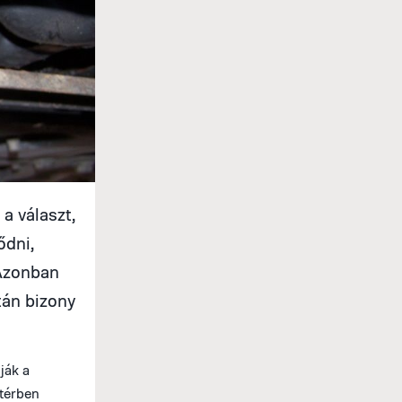
a választ,
ődni,
 Azonban
tán bizony
ják a
stérben