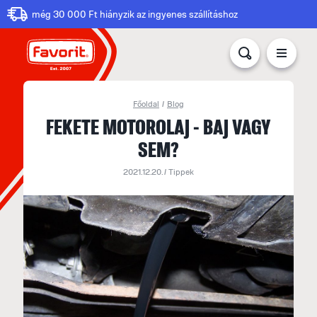
még 30 000 Ft hiányzik az ingyenes szállításhoz
Főoldal
/
Blog
FEKETE MOTOROLAJ - BAJ VAGY
SEM?
2021.12.20. /
Tippek