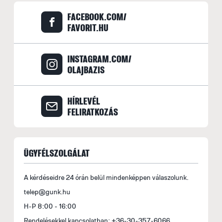
FACEBOOK.COM/
FAVORIT.HU
INSTAGRAM.COM/
OLAJBAZIS
HÍRLEVÉL
FELIRATKOZÁS
ÜGYFÉLSZOLGÁLAT
A kérdéseidre 24 órán belül mindenképpen válaszolunk.
telep@gunk.hu
H-P 8:00 - 16:00
Rendelésekkel kapcsolatban: +36-30-357-6066,