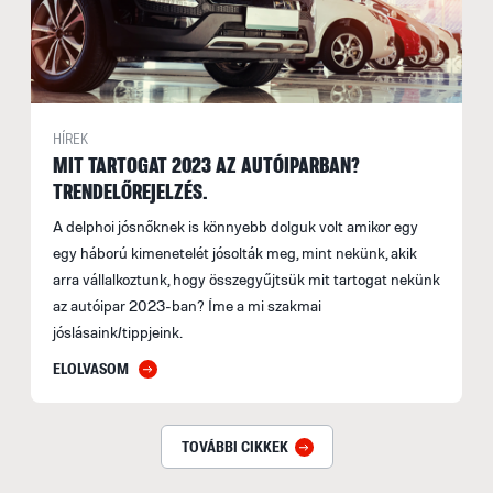
HÍREK
MIT TARTOGAT 2023 AZ AUTÓIPARBAN?
TRENDELŐREJELZÉS.
A delphoi jósnőknek is könnyebb dolguk volt amikor egy
egy háború kimenetelét jósolták meg, mint nekünk, akik
arra vállalkoztunk, hogy összegyűjtsük mit tartogat nekünk
az autóipar 2023-ban? Íme a mi szakmai
jóslásaink/tippjeink.
ELOLVASOM
TOVÁBBI CIKKEK