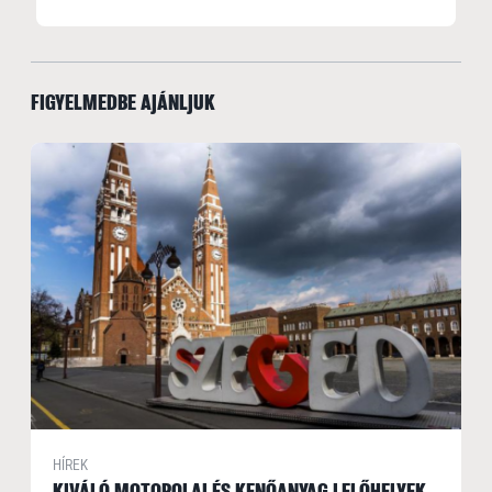
FIGYELMEDBE AJÁNLJUK
HÍREK
KIVÁLÓ MOTOROLAJ ÉS KENŐANYAG LELŐHELYEK