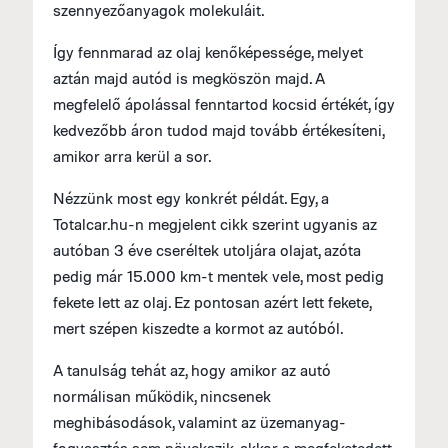
szennyezőanyagok molekuláit.
Így fennmarad az olaj kenőképessége, melyet
aztán majd autód is megköszön majd. A
megfelelő ápolással fenntartod kocsid értékét, így
kedvezőbb áron tudod majd tovább értékesíteni,
amikor arra kerül a sor.
Nézzünk most egy konkrét példát. Egy, a
Totalcar.hu-n megjelent cikk szerint ugyanis az
autóban 3 éve cseréltek utoljára olajat, azóta
pedig már 15.000 km-t mentek vele, most pedig
fekete lett az olaj. Ez pontosan azért lett fekete,
mert szépen kiszedte a kormot az autóból.
A tanulság tehát az, hogy amikor az autó
normálisan működik, nincsenek
meghibásodások, valamint az üzemanyag-
fogyasztás sem növekszik, akkor a megfeketedett