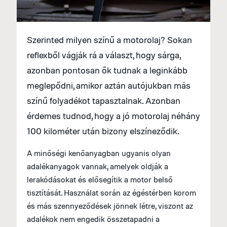
Szerinted milyen színű a motorolaj? Sokan
reflexből vágják rá a választ, hogy sárga,
azonban pontosan ők tudnak a leginkább
meglepődni, amikor aztán autójukban más
színű folyadékot tapasztalnak. Azonban
érdemes tudnod, hogy a jó motorolaj néhány
100 kilométer után bizony elszíneződik.
A minőségi kenőanyagban ugyanis olyan
adalékanyagok vannak, amelyek oldják a
lerakódásokat és elősegítik a motor belső
tisztítását. Használat során az égéstérben korom
és más szennyeződések jönnek létre, viszont az
adalékok nem engedik összetapadni a