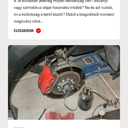
A Te autódban jelenleg milyen kenőanyag van? Ásványi
vagy szintetikus olajat használsz inkább? Na és azt tudod,
mi a különbség a kettő között? Ebből a blogcikkből mindent
megtudsz róluk…
ELOLVASOM