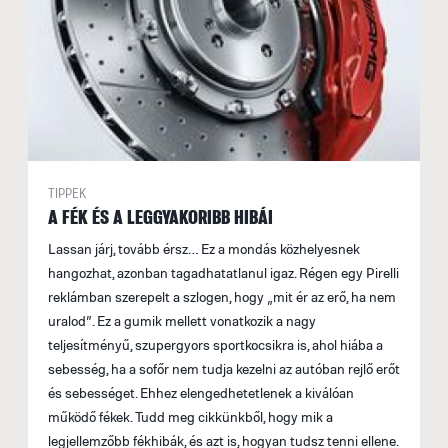
TIPPEK
A FÉK ÉS A LEGGYAKORIBB HIBÁI
Lassan járj, tovább érsz… Ez a mondás közhelyesnek
hangozhat, azonban tagadhatatlanul igaz. Régen egy Pirelli
reklámban szerepelt a szlogen, hogy „mit ér az erő, ha nem
uralod”. Ez a gumik mellett vonatkozik a nagy
teljesítményű, szupergyors sportkocsikra is, ahol hiába a
sebesség, ha a sofőr nem tudja kezelni az autóban rejlő erőt
és sebességet. Ehhez elengedhetetlenek a kiválóan
működő fékek. Tudd meg cikkünkből, hogy mik a
legjellemzőbb fékhibák, és azt is, hogyan tudsz tenni ellene.