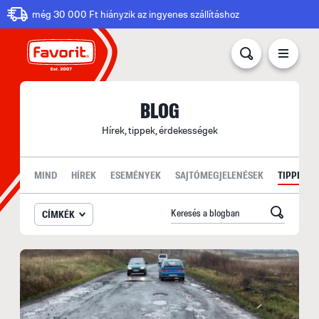
még 30 000 Ft hiányzik az ingyenes szállításhoz
BLOG
Hírek, tippek, érdekességek
MIND
HÍREK
ESEMÉNYEK
SAJTÓMEGJELENÉSEK
TIPPEK
CÍMKÉK