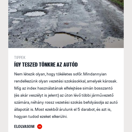
TIPPEK
ÍGY TESZED TÖNKRE AZ AUTÓD
Nem létezik olyan, hogy tökéletes sofőr. Mindannyian
rendelkezünk olyan vezetési szokásokkal, amelyek károsak.
Míg az index használatának elfelejtése simán bosszantó
(és akár veszélyt is jelent) az úton lévő többi járművezető
számára, néhány rossz vezetési szokás befolyásolja az autó
állapotát is. Most ezekből árulunk el 5 darabot, és azt is,
hogyan tudod ezeket elkerülni.
ELOLVASOM