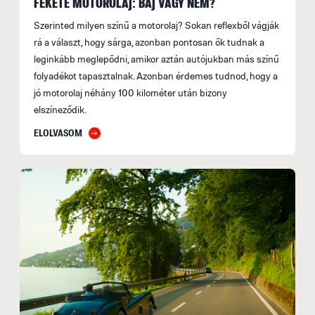
FEKETE MOTOROLAJ: BAJ VAGY NEM?
Szerinted milyen színű a motorolaj? Sokan reflexből vágják
rá a választ, hogy sárga, azonban pontosan ők tudnak a
leginkább meglepődni, amikor aztán autójukban más színű
folyadékot tapasztalnak. Azonban érdemes tudnod, hogy a
jó motorolaj néhány 100 kilométer után bizony
elszíneződik.
ELOLVASOM