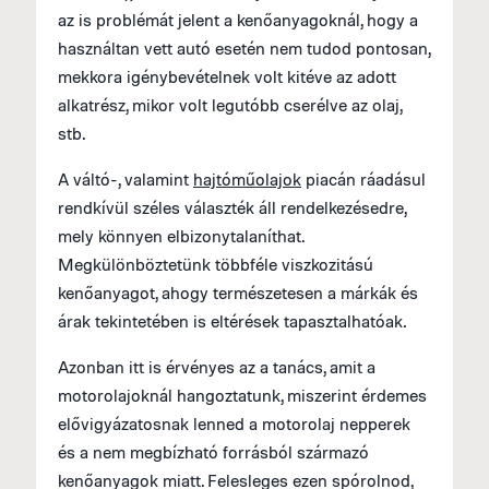
az is problémát jelent a kenőanyagoknál, hogy a
használtan vett autó esetén nem tudod pontosan,
mekkora igénybevételnek volt kitéve az adott
alkatrész, mikor volt legutóbb cserélve az olaj,
stb.
A váltó-, valamint
hajtóműolajok
piacán ráadásul
rendkívül széles választék áll rendelkezésedre,
mely könnyen elbizonytalaníthat.
Megkülönböztetünk többféle viszkozitású
kenőanyagot, ahogy természetesen a márkák és
árak tekintetében is eltérések tapasztalhatóak.
Azonban itt is érvényes az a tanács, amit a
motorolajoknál hangoztatunk, miszerint érdemes
elővigyázatosnak lenned a motorolaj nepperek
és a nem megbízható forrásból származó
kenőanyagok miatt. Felesleges ezen spórolnod,