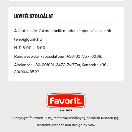
ÜGYFÉLSZOLGÁLAT
A kérdéseidre 24 órán belül mindenképpen válaszolunk.
telep@gunk.hu
H-P 8:00 - 16:00
Rendelésekkel kapcsolatban: +36-30-357-6066,
Általános: +36-20/921-3472, ZviZZer, Kenotek : +36-
30/904-3523
Copyright © Favorit - Olaj, motorolaj, kenőanyag, adalékok. Minden jog
fentartva.
Website and design by
Voov