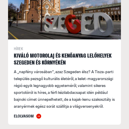
HÍREK
KIVÁLÓ MOTOROLAJ ÉS KENŐANYAG LELŐHELYEK
SZEGEDEN ÉS KÖRNYÉKÉN
A „napfény városában”, azaz Szegeden élsz? A Tisza-parti
település pezsgő kulturális életéről, a kelet-magyarországi
régió egyik legnagyobb egyeteméről, valamint sikeres
sportolóiról is híres, a férfi kézilabdacsapat idén például
bajnoki címet ünnepelhetett, de a kajak-kenu szakosztály is
aranyérmek egész sorát szállítja a világversenyekről.
ELOLVASOM