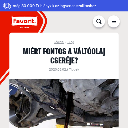
még 30 000 Ft hiányzik az ingyenes szállításhoz
Főoldal
/
Blog
MIÉRT FONTOS A VÁLTÓOLAJ
CSERÉJE?
2020.03.02. /
Tippek