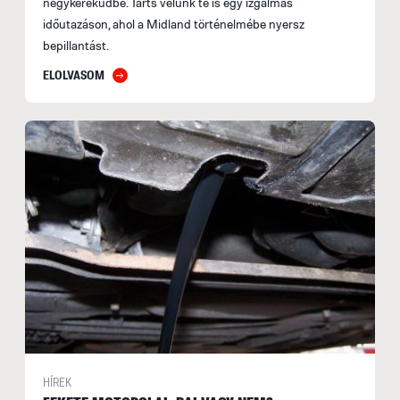
négykerekűdbe. Tarts velünk te is egy izgalmas
időutazáson, ahol a Midland történelmébe nyersz
bepillantást.
ELOLVASOM
HÍREK