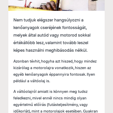
Nem tudjuk elégszer hangsúlyozni a
kenőanyagok cseréjének fontosságát,
melyek által autód vagy motorod sokkal
értékállóbb lesz, valamint tovább leszel
képes használni meghibásodás nélkül.
Azonban tévhit, hogyha azt hiszed, hogy mindez
kizárólag a motorolajra vonatkozik, hiszen az
egyéb kenőanyagok éppannyira fontosak. Ilyen
például a váltóolaj is.
A váltóolajról amiatt is könnyen meg tudsz
feledkezni, mivel ennél nincs mindig olyan
egyértelmű előírás (futásteljesítmény, vagy
időkorlát), mint a motorolajok esetében. Gyakran