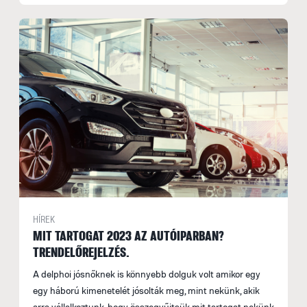
HÍREK
MIT TARTOGAT 2023 AZ AUTÓIPARBAN?
TRENDELŐREJELZÉS.
A delphoi jósnőknek is könnyebb dolguk volt amikor egy
egy háború kimenetelét jósolták meg, mint nekünk, akik
arra vállalkoztunk, hogy összegyűjtsük mit tartogat nekünk