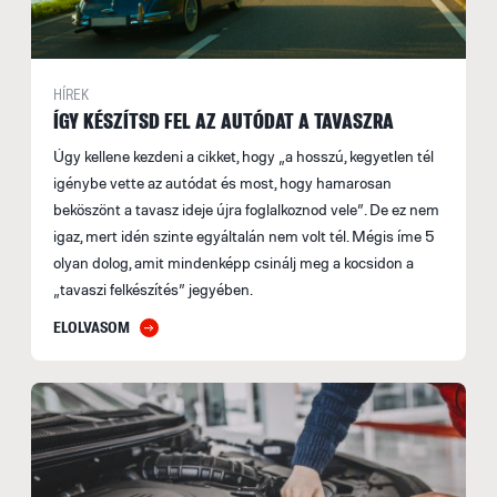
HÍREK
ÍGY KÉSZÍTSD FEL AZ AUTÓDAT A TAVASZRA
Úgy kellene kezdeni a cikket, hogy „a hosszú, kegyetlen tél
igénybe vette az autódat és most, hogy hamarosan
beköszönt a tavasz ideje újra foglalkoznod vele”. De ez nem
igaz, mert idén szinte egyáltalán nem volt tél. Mégis íme 5
olyan dolog, amit mindenképp csinálj meg a kocsidon a
„tavaszi felkészítés” jegyében.
ELOLVASOM