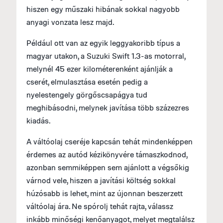
hiszen egy műszaki hibának sokkal nagyobb
anyagi vonzata lesz majd.
Például ott van az egyik leggyakoribb típus a
magyar utakon, a Suzuki Swift 1.3-as motorral,
melynél 45 ezer kilométerenként ajánlják a
cserét, elmulasztása esetén pedig a
nyelestengely görgőscsapágya tud
meghibásodni, melynek javítása több százezres
kiadás.
A váltóolaj cseréje kapcsán tehát mindenképpen
érdemes az autód kézikönyvére támaszkodnod,
azonban semmiképpen sem ajánlott a végsőkig
várnod vele, hiszen a javítási költség sokkal
húzósabb is lehet, mint az újonnan beszerzett
váltóolaj ára. Ne spórolj tehát rajta, válassz
inkább minőségi kenőanyagot, melyet megtalálsz