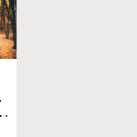
t
amire