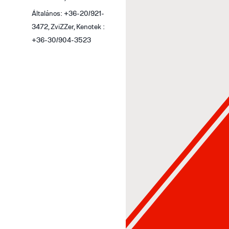
Általános: +36-20/921-
3472, ZviZZer, Kenotek :
+36-30/904-3523