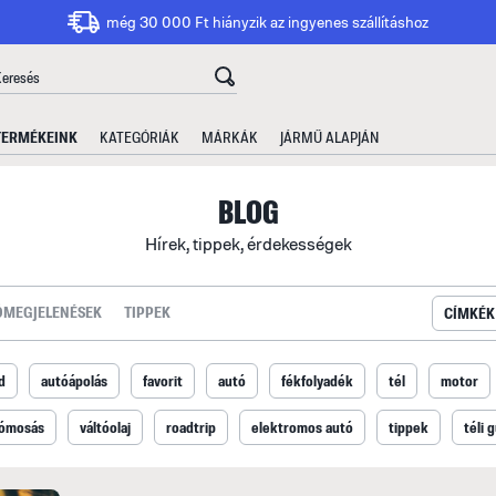
még 30 000 Ft hiányzik az ingyenes szállításhoz
TERMÉKEINK
KATEGÓRIÁK
MÁRKÁK
JÁRMŰ ALAPJÁN
BLOG
Hírek, tippek, érdekességek
ÓMEGJELENÉSEK
TIPPEK
CÍMKÉK
d
autóápolás
favorit
autó
fékfolyadék
tél
motor
ómosás
váltóolaj
roadtrip
elektromos autó
tippek
téli 