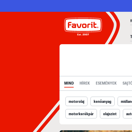
MIND
HÍREK
ESEMÉNYEK
SAJT
motorolaj
kenőanyag
midlan
motorkerékpár
olajszint
aut