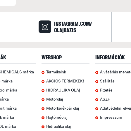
INSTAGRAM.COM/
OLAJBAZIS
ÁK
WEBSHOP
INFORMÁCIÓK
CHEMICALS márka
Termékeink
A vásárlás menet
p márka
AKCIÓS TERMÉKEK!
Szállítás
trol márka
HIDRAULIKA OLAJ
Fizetés
márka
Motorolaj
ÁSZF
rit márka
Motorkerékpár olaj
Adatvédelmi elve
k márka
Hajtóműolaj
Impresszum
OL márka
Hidraulika olaj