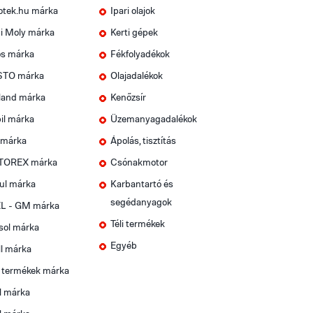
otek.hu márka
Ipari olajok
i Moly márka
Kerti gépek
os márka
Fékfolyadékok
TO márka
Olajadalékok
land márka
Kenőzsír
il márka
Üzemanyagadalékok
 márka
Ápolás, tisztítás
OREX márka
Csónakmotor
ul márka
Karbantartó és
segédanyagok
L - GM márka
Téli termékek
sol márka
Egyéb
l márka
t termékek márka
l márka