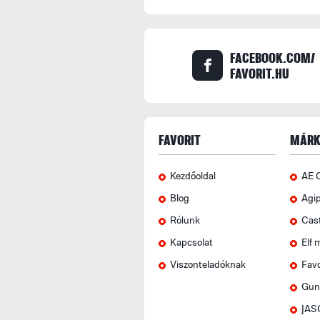
FACEBOOK.COM/
FAVORIT.HU
FAVORIT
MÁRK
Kezdőoldal
AE 
Blog
Agi
Rólunk
Cas
Kapcsolat
Elf 
Viszonteladóknak
Favo
Gun
JAS