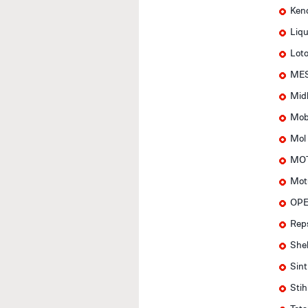
Ken
Liqu
Lot
MES
Mid
Mob
Mol
MOT
Mot
OPE
Rep
Shel
Sin
Stih