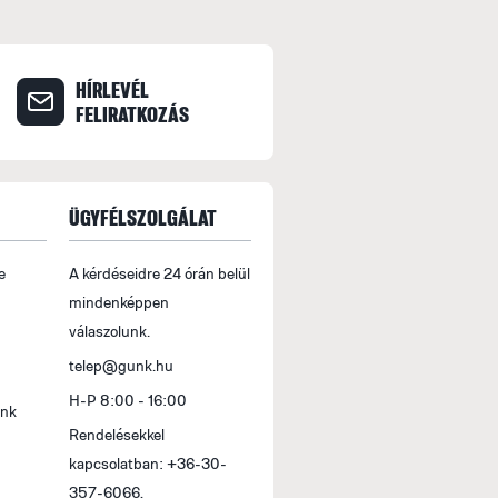
HÍRLEVÉL
FELIRATKOZÁS
ÜGYFÉLSZOLGÁLAT
e
A kérdéseidre 24 órán belül
mindenképpen
válaszolunk.
telep@gunk.hu
H-P 8:00 - 16:00
ink
Rendelésekkel
kapcsolatban: +36-30-
357-6066,