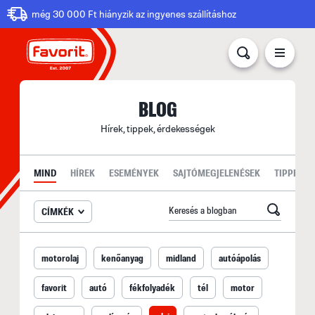
még 30 000 Ft hiányzik az ingyenes szállításhoz
BLOG
Hírek, tippek, érdekességek
MIND
HÍREK
ESEMÉNYEK
SAJTÓMEGJELENÉSEK
TIPPEK
CÍMKÉK
motorolaj
kenőanyag
midland
autóápolás
favorit
autó
fékfolyadék
tél
motor