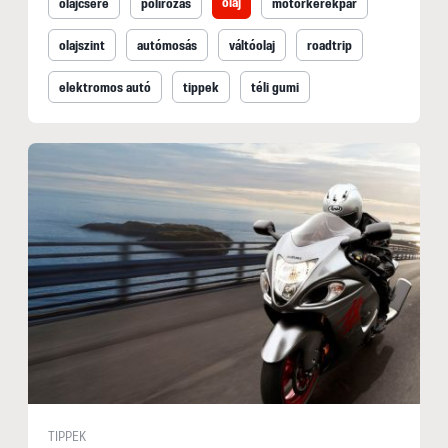
olaj
olajcsere
polírozás
motorkerékpár
olajszint
autómosás
váltóolaj
roadtrip
elektromos autó
tippek
téli gumi
TIPPEK