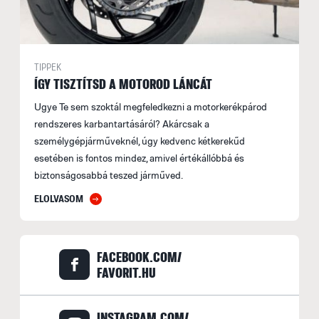
TIPPEK
ÍGY TISZTÍTSD A MOTOROD LÁNCÁT
Ugye Te sem szoktál megfeledkezni a motorkerékpárod
rendszeres karbantartásáról? Akárcsak a
személygépjárműveknél, úgy kedvenc kétkerekűd
esetében is fontos mindez, amivel értékállóbbá és
biztonságosabbá teszed járműved.
ELOLVASOM
FACEBOOK.COM/
FAVORIT.HU
INSTAGRAM.COM/