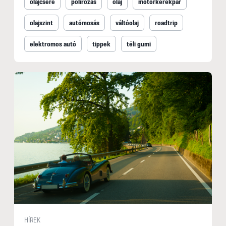
olajcsere
polírozás
olaj
motorkerékpár
olajszint
autómosás
váltóolaj
roadtrip
elektromos autó
tippek
téli gumi
HÍREK