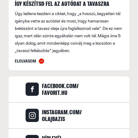
ÍGY KÉSZÍTSD FEL AZ AUTÓDAT A TAVASZRA
Úgy kellene kezdeni a cikket, hogy „a hosszú, kegyetlen tél
igénybe vette az autódat és most, hogy hamarosan
beköszönt a tavasz ideje újra foglalkoznod vele”. De ez nem
igaz, mert idén szinte egyáltalán nem volt tél. Mégis íme 5
olyan dolog, amit mindenképp csinálj meg a kocsidon a
„tavaszi felkészítés” jegyében.
ELOLVASOM
FACEBOOK.COM/
FAVORIT.HU
INSTAGRAM.COM/
OLAJBAZIS