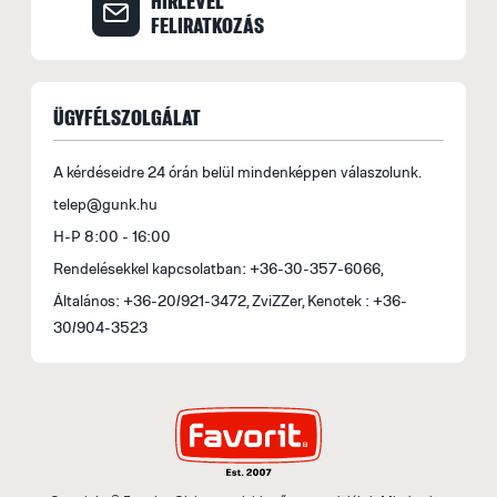
HÍRLEVÉL
FELIRATKOZÁS
ÜGYFÉLSZOLGÁLAT
A kérdéseidre 24 órán belül mindenképpen válaszolunk.
telep@gunk.hu
H-P 8:00 - 16:00
Rendelésekkel kapcsolatban: +36-30-357-6066,
Általános: +36-20/921-3472, ZviZZer, Kenotek : +36-
30/904-3523