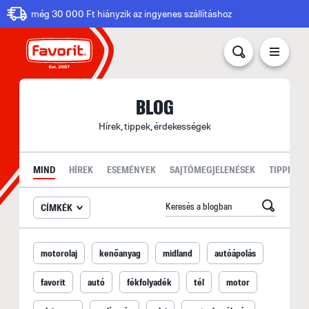
még 30 000 Ft hiányzik az ingyenes szállításhoz
BLOG
Hírek, tippek, érdekességek
MIND
HÍREK
ESEMÉNYEK
SAJTÓMEGJELENÉSEK
TIPPEK
CÍMKÉK
motorolaj
kenőanyag
midland
autóápolás
favorit
autó
fékfolyadék
tél
motor